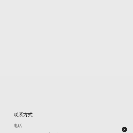
联系方式
电话:
x