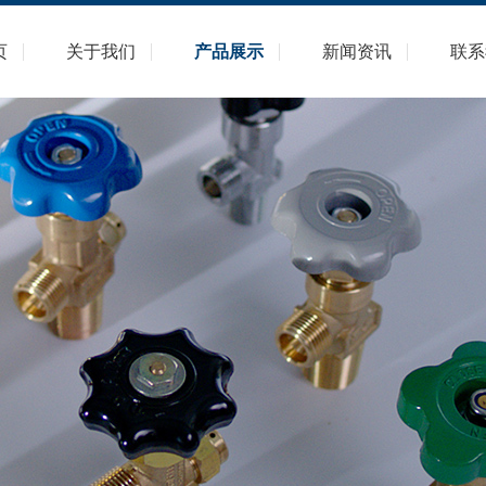
页
关于我们
产品展示
新闻资讯
联系