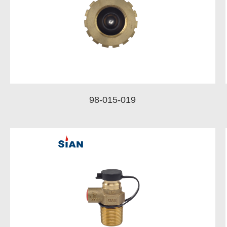
98-015-019