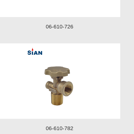
06-610-726
06-610-782