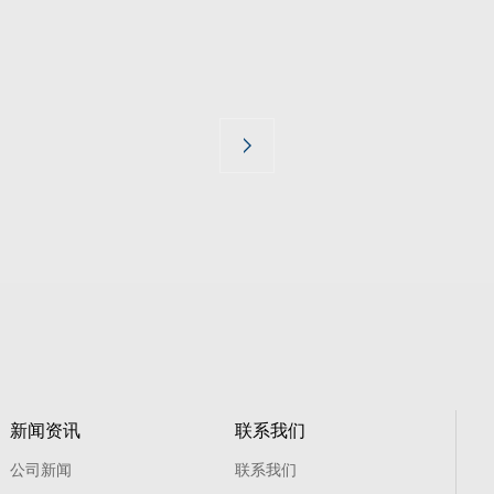
新闻资讯
联系我们
公司新闻
联系我们